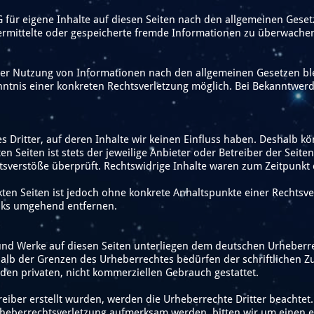
 für eigene Inhalte auf diesen Seiten nach den allgemeinen Geset
 übermittelte oder gespeicherte fremde Informationen zu überwach
der Nutzung von Informationen nach den allgemeinen Gesetzen ble
enntnis einer konkreten Rechtsverletzung möglich. Bei Bekanntwe
s Dritter, auf deren Inhalte wir keinen Einfluss haben. Deshalb k
n Seiten ist stets der jeweilige Anbieter oder Betreiber der Seite
tsverstöße überprüft. Rechtswidrige Inhalte waren zum Zeitpunkt 
nkten Seiten ist jedoch ohne konkrete Anhaltspunkte einer Rechts
inks umgehend entfernen.
 und Werke auf diesen Seiten unterliegen dem deutschen Urheberrec
alb der Grenzen des Urheberrechtes bedürfen der schriftlichen Zu
den privaten, nicht kommerziellen Gebrauch gestattet.
treiber erstellt wurden, werden die Urheberrechte Dritter beachtet
 Urheberrechtsverletzung aufmerksam werden, bitten wir um einen